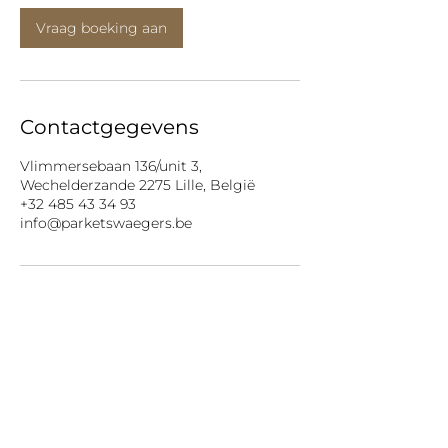
Vraag boeking aan
Contactgegevens
Vlimmersebaan 136/unit 3,
Wechelderzande 2275 Lille, België
+32 485 43 34 93
info@parketswaegers.be
Vlimmersebaan 136 unit 3
2275 Wechelderzande
+32 485 43 34 93