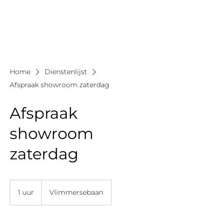
Home
Dienstenlijst
Afspraak showroom zaterdag
Afspraak
showroom
zaterdag
1 uur
1
Vlimmersebaan
u
u