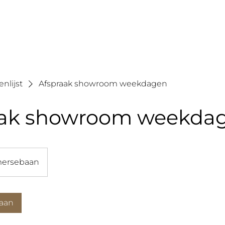
HOME
AANBOD
INSPI
nlijst
Afspraak showroom weekdagen
aak showroom weekda
ersebaan
 aan