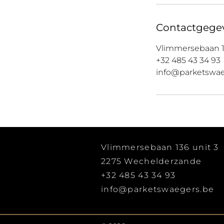
Contactgege
Vlimmersebaan 13
+32 485 43 34 93
info@parketswae
Vlimmersebaan 136 unit 3
2275 Wechelderzande
+32 485 43 34 93
info@parketswaegers.be