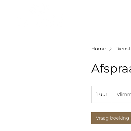
Home
Dienste
Afspr
1 uur
1
Vlimm
u
u
Vraag boeking