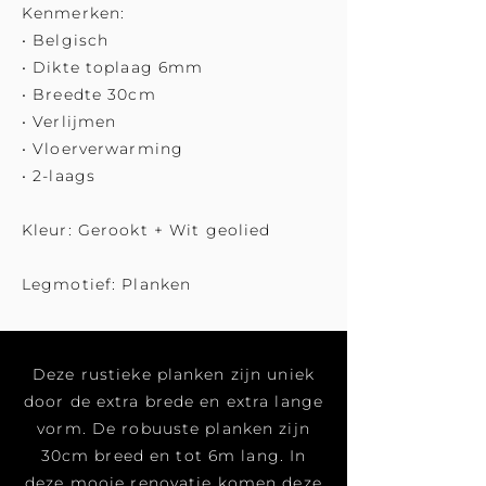
Kenmerken:
• Belgisch
• Dikte toplaag 6mm
• Breedte 30cm
• Verlijmen
• Vloerverwarming
• 2-laags
Kleur: Gerookt + Wit geolied
Legmotief: Planken
Deze rustieke planken zijn uniek
door de extra brede en extra lange
vorm. De robuuste planken zijn
30cm breed en tot 6m lang. In
deze mooie renovatie komen deze