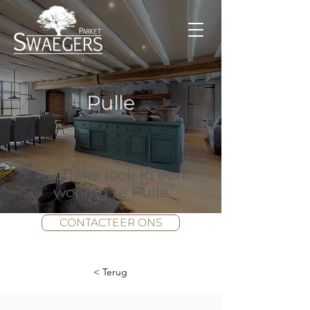
Pulle
Rustieke look in een
woning te Pulle
CONTACTEER ONS
< Terug